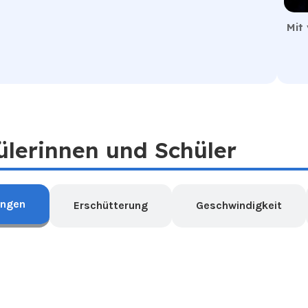
Mit
ülerinnen und Schüler
ngen
Erschütterung
Geschwindigkeit
Diese interaktive Karte kann mit den Werkzeugen
ung
Über den Info-Button oben links ist eine Legende 
ersten Mal nicht laden, bitte die Se