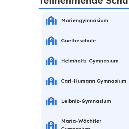
Teilnehmende Schu
Mariengymnasium
Goetheschule
Helmholtz-Gymnasium
Carl-Humann Gymnasium
Leibniz-Gymnasium
Maria-Wächtler
Gymnasium