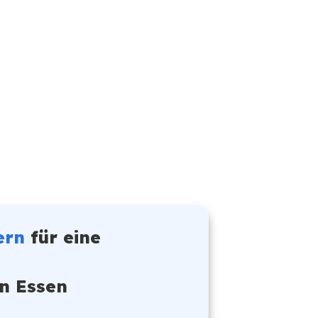
ern
für eine
in Essen