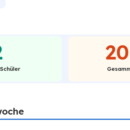
2
20
 Schüler
Gesamm
woche